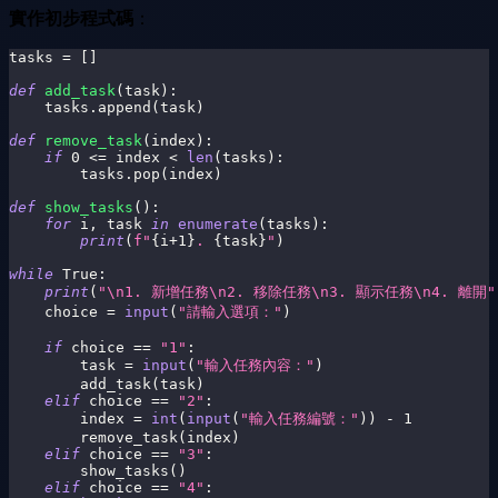
實作初步程式碼
：
tasks 
=
[
]
def
add_task
(
task
)
:
    tasks
.
append
(
task
)
def
remove_task
(
index
)
:
if
0
<=
 index 
<
len
(
tasks
)
:
        tasks
.
pop
(
index
)
def
show_tasks
(
)
:
for
 i
,
 task 
in
enumerate
(
tasks
)
:
print
(
f"
{
i
+
1
}
. 
{
task
}
"
)
while
True
:
print
(
"\n1. 新增任務\n2. 移除任務\n3. 顯示任務\n4. 離開"
    choice 
=
input
(
"請輸入選項："
)
if
 choice 
==
"1"
:
        task 
=
input
(
"輸入任務內容："
)
        add_task
(
task
)
elif
 choice 
==
"2"
:
        index 
=
int
(
input
(
"輸入任務編號："
)
)
-
1
        remove_task
(
index
)
elif
 choice 
==
"3"
:
        show_tasks
(
)
elif
 choice 
==
"4"
: