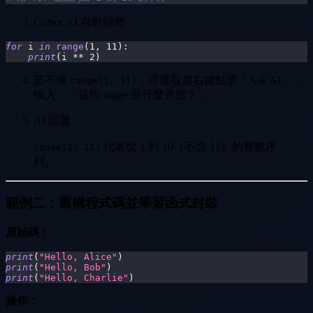
Cursor AI 自動補齊：
for
 i 
in
range
(
1
,
11
)
:
print
(
i 
**
2
)
若不懂
，可選取並右鍵點選「Ask AI」，
range(1, 11)
輸入：「這段 range 是什麼意思？」
AI 回覆：
代表從 1 到 10（不含 11）的整數序
range(1, 11)
列。
範例二：重構程式碼並學習函式封裝
原始碼：
print
(
"Hello, Alice"
)
print
(
"Hello, Bob"
)
print
(
"Hello, Charlie"
)
操作：