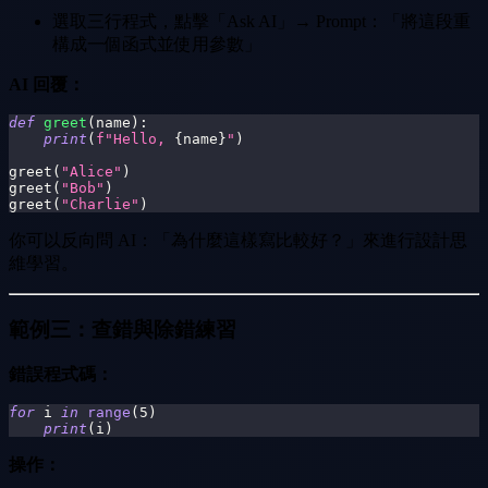
選取三行程式，點擊「Ask AI」→ Prompt：「將這段重
構成一個函式並使用參數」
AI 回覆：
def
greet
(
name
)
:
print
(
f"Hello, 
{
name
}
"
)
greet
(
"Alice"
)
greet
(
"Bob"
)
greet
(
"Charlie"
)
你可以反向問 AI：「為什麼這樣寫比較好？」來進行設計思
維學習。
範例三：查錯與除錯練習
錯誤程式碼：
for
 i 
in
range
(
5
)
print
(
i
)
操作：