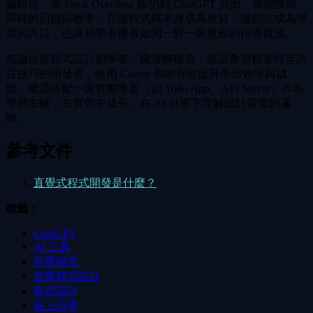
編輯器、查 Stack Overflow 或切到 ChatGPT 頁面，就能獲得
即時的回饋與教學。它讓程式碼本身成為教材，讓錯誤成為學
習的入口，也讓初學者擁有如同一對一家教般的指導資源。
無論你是程式設計初學者、職涯轉職者，或是希望精進特定語
言技巧的開發者，使用 Cursor 都能有效提升學習效率與成
效。建議搭配一個實際專案（如 Todo App、API Server）作為
學習主軸，在實作中成長，在 AI 引導下理解設計背後的邏
輯。
參考文件
直覺式程式開發是什麼？
標籤：
ChatGPT
AI 工具
自學程式
自學程式設計
程式設計
線上自學