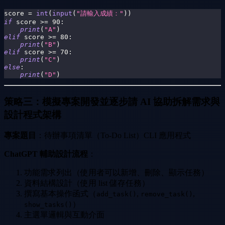
score 
=
int
(
input
(
"請輸入成績："
)
)
if
 score 
>=
90
:
print
(
"A"
)
elif
 score 
>=
80
:
print
(
"B"
)
elif
 score 
>=
70
:
print
(
"C"
)
else
:
print
(
"D"
)
策略三：模擬專案開發並逐步請 AI 協助拆解需求與
設計程式架構
專案題目
：待辦事項清單（To-Do List）CLI 應用程式
ChatGPT 輔助設計流程
：
功能需求列出（使用者可以新增、刪除、顯示任務）
資料結構設計（使用 list 儲存任務）
撰寫基本操作函式（
,
,
add_task()
remove_task()
）
show_tasks()
主選單邏輯與互動介面