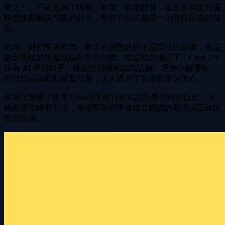
養之一。不論是為了轉職、創業、副業開發，還是單純提升邏
輯思維與解決問題的能力，學習寫程式都是一項值得投資的技
能。
然而，對初學者而言，最大的挑戰往往不是語法的難度，而是
缺乏明確的學習路線與即時回饋。在這樣的情況下，ChatGPT
作為 AI 學習助手，能提供清晰的知識講解、逐步拆解邏輯、
即時錯誤診斷與練習引導，大大提升了自學效率與信心。
本筆記整理了使用 ChatGPT 進行程式設計學習時的觀念、策
略與實作練習方法，希望幫助初學者建立穩固的基礎與正確的
學習路徑。