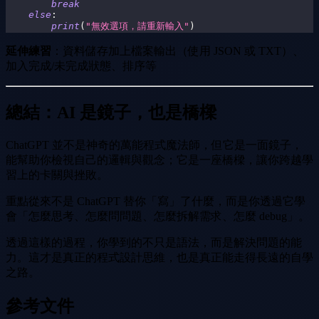
break
else
:
print
(
"無效選項，請重新輸入"
)
延伸練習
：資料儲存加上檔案輸出（使用 JSON 或 TXT）、
加入完成/未完成狀態、排序等
總結：AI 是鏡子，也是橋樑
ChatGPT 並不是神奇的萬能程式魔法師，但它是一面鏡子，
能幫助你檢視自己的邏輯與觀念；它是一座橋樑，讓你跨越學
習上的卡關與挫敗。
重點從來不是 ChatGPT 替你「寫」了什麼，而是你透過它學
會「怎麼思考、怎麼問問題、怎麼拆解需求、怎麼 debug」。
透過這樣的過程，你學到的不只是語法，而是解決問題的能
力。這才是真正的程式設計思維，也是真正能走得長遠的自學
之路。
參考文件