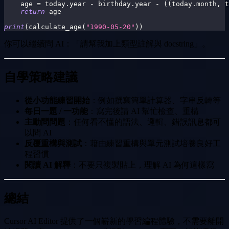
    age 
=
 today
.
year 
-
 birthday
.
year 
-
(
(
today
.
month
,
 t
return
 age
print
(
calculate_age
(
"1990-05-20"
)
)
你可以繼續問 AI：「請幫我加上類型註解與 docstring」。
自學策略建議
從小功能練習開始
：例如撰寫簡單計算器、字串反轉等
每日一題 / 一功能
：寫完後請 AI 幫忙檢查、重構
主動問問題
：任何看不懂的語法、邏輯、錯誤訊息都可
以問 AI
反覆重構與測試
：藉由練習重構與單元測試培養良好工
程習慣
閱讀 AI 解釋
：不要只複製貼上，理解 AI 為何這樣寫
總結
Cursor AI Editor 提供了一個嶄新的學習編程體驗，不需要離開