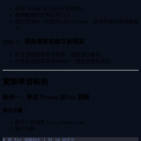
使用 Google 或 GitHub 帳號登入
免費帳號可使用 GPT-3.5
若訂閱 Plus，可使用 GPT-4 Turbo，提升準確率與理解能
力
Step 3：開啟專案或建立新檔案
可直接開啟資料夾或單一檔案進行練習
支援多種語言高亮與執行（視安裝套件而定）
實際學習範例
範例一：學習 Python 的 for 迴圈
操作步驟：
建立一個檔案
loop_example.py
輸入註解：
# 用 for 迴圈列出 1 到 10 的平方