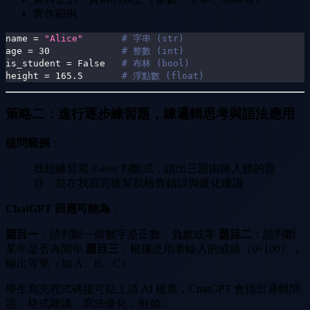
實作範例：
name 
=
"Alice"
# 字串 (str)
age 
=
30
# 整數 (int)
is_student 
=
False
# 布林 (bool)
height 
=
165.5
# 浮點數 (float)
策略二：進行逐步練習題，練邏輯思考與語法應用
提問範例
：
我想練習寫 if-else 判斷式，請出三題由簡入難的題
目，並在我寫完後幫我檢查錯誤與優化建議
ChatGPT 回應可能為
：
題目一
：請判斷一個數字是正數、負數或零
題目二
：請判斷
某年是否為閏年
題目三
：根據使用者輸入的成績（0~100），
輸出等第（如 A、B、C）
學生寫完程式碼後可貼上請 AI 檢查，ChatGPT 會指出邏輯問
題、格式建議、寫法優化，例如：