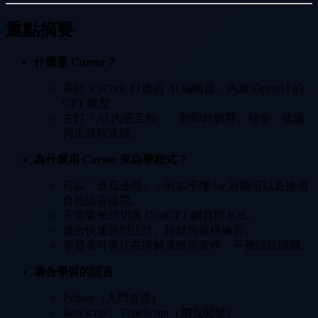
重點摘要
什麼是 Cursor？
基於 VSCode 打造的 AI 編輯器，內建 OpenAI 的
GPT 模型。
主打「AI 內嵌互動」，能即時解釋、補全、建議
與生成程式碼。
為什麼用 Cursor 來自學程式？
可以「邊寫邊問」：例如不懂 for 迴圈可以直接用
自然語言提問。
不需要來回切換 ChatGPT 網頁與 IDE。
適合快速原型設計、除錯與重構練習。
學習者可專注在理解邏輯與實作，不被語法阻礙。
適合學習的語言
Python（入門首選）
JavaScript、TypeScript（網頁開發）