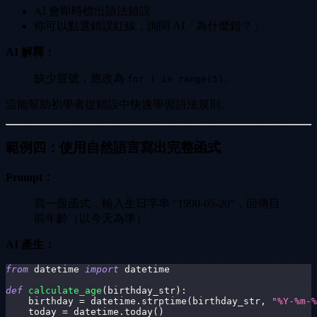
AI 會即時標出語法錯誤
你可以點選錯誤紅線，詢問 AI「為什麼錯？」
AI 解釋：
缺少冒號，應改為
for i in range(5):
這能幫助初學者從錯誤中快速學習語法規則。
範例四：使用自然語言寫出完整函式
Prompt：
寫一個函式，輸入生日字串 "1990-05-20"，回傳目
前年齡（以今天為準）
AI 產生：
from
 datetime 
import
 datetime
def
calculate_age
(
birthday_str
)
:
    birthday 
=
 datetime
.
strptime
(
birthday_str
,
"%Y-%m-%
    today 
=
 datetime
.
today
(
)