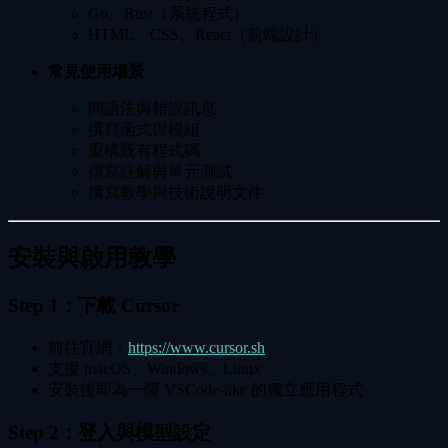
Go、Rust（系統程式）
HTML、CSS、React（前端設計）
常見使用場景
問語法與錯誤訊息
撰寫函式與模組
重構既有程式碼
撰寫註解與單元測試
撰寫教學與技術說明文件
安裝與啟用教學
Step 1：下載 Cursor
前往官網：
https://www.cursor.sh
支援 macOS、Windows、Linux
安裝後即為一個 VSCode-like 的獨立應用程式
Step 2：登入與模型設定