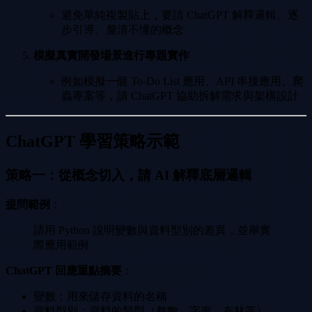
避免單純複製貼上，要請 ChatGPT 解釋邏輯、逐
步引導、釐清不懂的概念
模擬真實開發場景進行專題實作
例如模擬一個 To-Do List 應用、API 串接應用、爬
蟲專案等，請 ChatGPT 協助拆解需求與架構設計
ChatGPT 學習策略示範
策略一：從概念切入，請 AI 解釋底層邏輯
提問範例
：
請用 Python 說明變數與資料型別的差異，並舉實
際應用範例
ChatGPT 回應重點摘要
：
變數：用來儲存資料的名稱
資料型別：資料的類型（整數、字串、布林等）