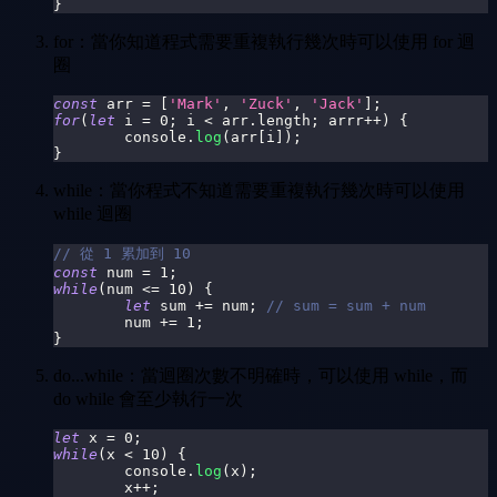
}
for：當你知道程式需要重複執行幾次時可以使用 for 迴
圈
const
 arr 
=
[
'Mark'
,
'Zuck'
,
'Jack'
]
;
for
(
let
 i 
=
0
;
 i 
<
 arr
.
length
;
 arrr
++
)
{
console
.
log
(
arr
[
i
]
)
;
}
while：當你程式不知道需要重複執行幾次時可以使用
while 迴圈
// 從 1 累加到 10
const
 num 
=
1
;
while
(
num 
<=
10
)
{
let
 sum 
+=
 num
;
// sum = sum + num
	num 
+=
1
;
}
do...while：當迴圈次數不明確時，可以使用 while，而
do while 會至少執行一次
let
 x 
=
0
;
while
(
x 
<
10
)
{
console
.
log
(
x
)
;
	x
++
;