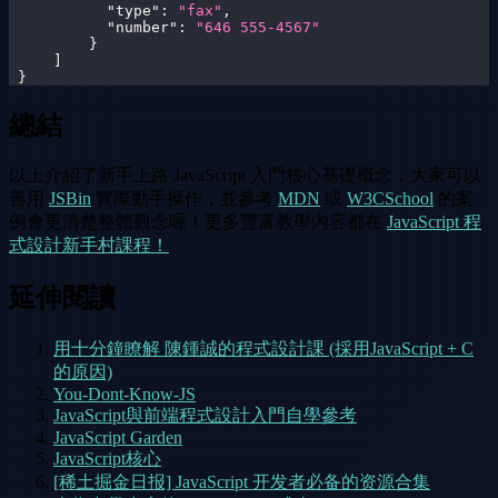
"type"
:
"fax"
,
"number"
:
"646 555-4567"
}
]
}
總結
以上介紹了新手上路 JavaScript 入門核心基礎概念，大家可以
善用
JSBin
實際動手操作，並參考
MDN
或
W3CSchool
的案
例會更清楚整體觀念喔！更多豐富教學內容都在
JavaScript 程
式設計新手村課程！
延伸閱讀
用十分鐘瞭解 陳鍾誠的程式設計課 (採用JavaScript + C
的原因)
You-Dont-Know-JS
JavaScript與前端程式設計入門自學參考
JavaScript Garden
JavaScript核心
[稀土掘金日报] JavaScript 开发者必备的资源合集