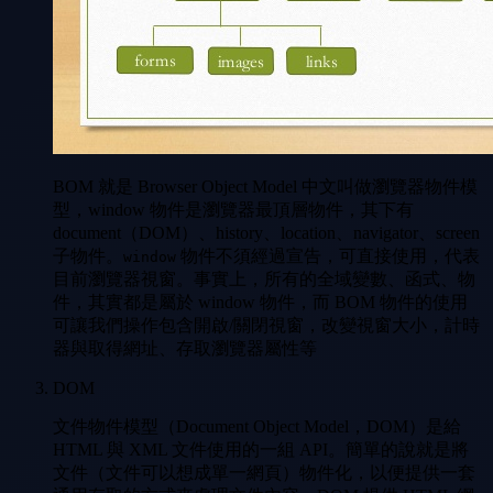
BOM 就是 Browser Object Model 中文叫做瀏覽器物件模
型，window 物件是瀏覽器最頂層物件，其下有
document（DOM）、history、location、navigator、screen
子物件。
物件不須經過宣告，可直接使用，代表
window
目前瀏覽器視窗。事實上，所有的全域變數、函式、物
件，其實都是屬於 window 物件，而 BOM 物件的使用
可讓我們操作包含開啟/關閉視窗，改變視窗大小，計時
器與取得網址、存取瀏覽器屬性等
DOM
文件物件模型（Document Object Model，DOM）是給
HTML 與 XML 文件使用的一組 API。簡單的說就是將
文件（文件可以想成單一網頁）物件化，以便提供一套