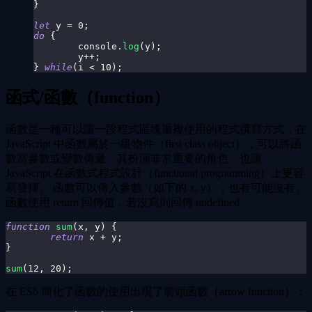
}
let
 y 
=
0
;
do
{
console
.
log
(
y
)
;
	y
++
;
}
while
(
i 
<
10
)
;
函式/函數（function）
函數是一種可以讓一段程式區塊重複使用的程式撰寫方式，在
JavaScript 中函數屬於一級物件（first class object），可以將函
數當參數或變數傳遞，其扮演非常重要的角色，也讓
JavaScript 在函數式程式設計（functional programming）上更容
易發揮。 函數可以傳入參數（如下的 x, y），也有可能沒有。
函數使用 return 回傳值，若沒寫則回傳 undefined
function
sum
(
x
,
 y
)
{
return
 x 
+
 y
;
}
sum
(
12
,
20
)
;
在 ES6 簡化了函數的使用出現了箭頭函數（arrow function）：