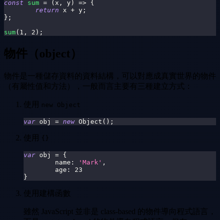
const
sum
=
(
x
,
 y
)
=>
{
return
 x 
+
 y
;
}
;
sum
(
1
,
2
)
;
物件（object）
物件是一種儲存資料的資料結構，可以對應成真實世界的物件
（有屬性值和方法），一般而言主要有三種建立方式：
使用
new Object
var
 obj 
=
new
Object
(
)
;
使用
{}
var
 obj 
=
{
name
:
'Mark'
,
age
:
23
}
使用建構函數
雖然 JavaScript 並非是 class-based 的物件導向程式語言，