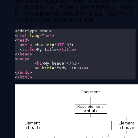
通用存取的方式來處理文件內容。DOM 提供 HTML 網
頁一種存取的方式，可以將 HTML 元素轉換成一棵節點
樹，每一個標籤和文字內容是為一個節點，讓我們可以
走訪節點 (Nodes) 來存取 HTML 元素
<!
doctype
html
>
<
html
lang
=
"
en
"
>
<
head
>
<
meta
charset
=
"
UTF-8
"
>
<
title
>
My title
</
title
>
</
head
>
<
body
>
<
h1
>
My header
</
h1
>
<
a
href
=
"
"
>
My link
</
a
>
</
body
>
</
html
>