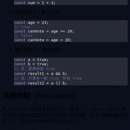
const
 sum 
=
1
+
3
;
比較運算子：數值比較
const
 age 
=
23
;
// true
const
 canVote 
=
 age 
>=
20
;
// false
const
 canVote 
=
 age 
<
20
;
邏輯運算子：邏輯判斷
const
 a 
=
true
;
const
 b 
=
true
;
// 且，要兩個都 true
const
 result1 
=
 a 
&&
 b
;
// 或，只要有一個 true，即為 true
const
 result2 
=
 a 
||
 b
;
流程控制（flow control）
在 JavaScript 中和許多程式語言一樣有
、
條
if...else
switch
件判斷以及在處理陣列上很常使用的迴圈（當有明確次數時使
用
，當沒有明確數字時使用
）
for
while