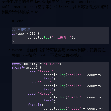
另外要注意的是在 JavaScript 中的 falsey 值：
、
undefined
、
、
、
（空字串）和
，以上幾種情況在邏輯
null
NaN
0
""
false
判斷時會轉換成 false
if...else
// 可以投票
if
(
age 
>
20
)
{
console
.
log
(
'可以投票！'
)
;
}
switch：當條件很多時可以善用 switch 判斷，記得要在
每個 case 後寫 break，不然會全部都執行
const
 country 
=
'Taiwan'
;
switch
(
grade
)
{
case
'Taiwan'
:
console
.
log
(
'hello'
+
 country
)
;
break
;
case
'Japan'
:
console
.
log
(
'hello'
+
 country
)
;
break
;
case
'Korea'
:
console
.
log
(
'hello'
+
 country
)
;
break
;
default
:
console
.
log
(
'hello'
+
 country
)
;