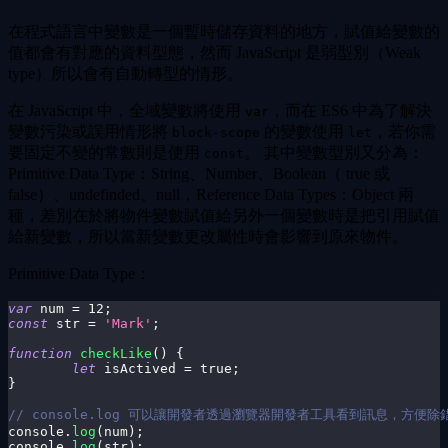
在程式語言中變數是一個暫時儲存資料的地方，賦值給變數的
值都會有對應的資料型態，然而 JavaScript 是弱型別（Weak
type）所以會有自動轉型的情形。
在 JavaScript 中，全域變數將使用
，而在 ES6 中為了解決
var
變數污染或誤用情形將
的變數使用
，若你需
block-scope
let
要固定不變的常數則是使用
。 其中變數型別又分為：
const
Primitive Data Type：String、Number、Boolean（ true 或
false）、undefinded、null，Reference Data Types：Object 兩
種，差別在於將物件變數賦值給另外一個變數時是把引用賦值
給新變數，所以當新變數更改屬性時會影響到原來物件。
Primitive Data Type：
var
 num 
=
12
;
const
 str 
=
'Mark'
;
function
checkLike
(
)
{
let
 isActived 
=
true
;
}
// console.log 可以讓開發者透過瀏覽器開發者工具看到訊息，方便除
console
.
log
(
num
)
;
console
.
log
(
str
)
;