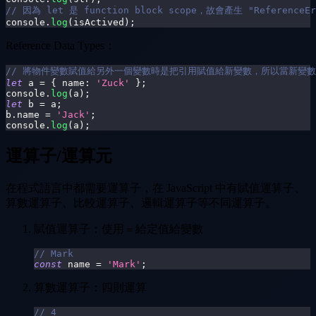
// 因為 let 是 function block scope，故會產生 "ReferenceErr
console
.
log
(
isActived
)
;
Reference Data Types：
// 將物件變數賦值給另外一個變數時是把引用賦值給新變數，所以當新變
let
 a 
=
{
name
:
'Zuck'
}
;
console
.
log
(
a
)
;
let
 b 
=
 a
;
b
.
name
=
'Jack'
;
console
.
log
(
a
)
;
運算子/運算元
在程式語言中都需要運算子，在 JavaScript 中有賦值運算子、
算數運算子、比較運算子、邏輯運算子等不同運算子。
賦值運算子：使用
給定值給變數
=
// Mark
const
 name 
=
'Mark'
;
算數運算子：四則運算
// 4