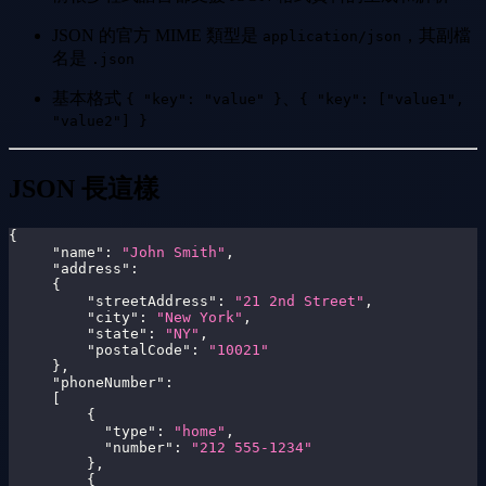
JSON 的官方 MIME 類型是
，其副檔
application/json
名是
.json
基本格式
、
{ "key": "value" }
{ "key": ["value1",
"value2"] }
JSON 長這樣
{
"name"
:
"John Smith"
,
"address"
:
{
"streetAddress"
:
"21 2nd Street"
,
"city"
:
"New York"
,
"state"
:
"NY"
,
"postalCode"
:
"10021"
}
,
"phoneNumber"
:
[
{
"type"
:
"home"
,
"number"
:
"212 555-1234"
}
,
{