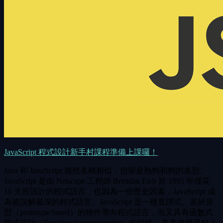
JavaScript 程式設計新手村課程準備上課囉！
Java 和 JavaScript 雖然名稱相似，但卻是熱狗和狗的差別。
JavaScript 是由 Netscape 工程師 Brendan Eich 於 1995 年僅花
10 天所設計的程式語言，也因為一些歷史因素，JavaScript 成
為被誤解最深的程式語言。JavaScript 是一種直譯式、基於原
型（prototype based）的物件導向程式語言，但又具有函數式
程式設計（Functional programming）的特性。其具備簡單好上