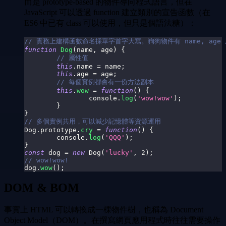
而是 prototype-based 的物件導向程式語言，但在
JavaScript 可以透過 function 建立類別的宣告函數（在
ES6 中已有 class 可以使用，但只是個語法糖）：
// 實務上建構函數命名採單字首字大寫。狗狗物件有 name, age 
function
Dog
(
name
,
 age
)
{
// 屬性值
this
.
name
=
 name
;
this
.
age
=
 age
;
// 每個實例都會有一份方法副本
this
.
wow
=
function
(
)
{
console
.
log
(
'wow!wow'
)
;
}
}
// 多個實例共用，可以減少記憶體等資源運用
Dog
.
prototype
.
cry
=
function
(
)
{
console
.
log
(
'QQQ'
)
;
}
const
 dog 
=
new
Dog
(
'lucky'
,
2
)
;
// wow!wow!
dog
.
wow
(
)
;
DOM & BOM
事實上 HTML 可以轉換成一棵物件樹，也稱為 Document
Object Model（DOM）。在撰寫網頁應用程式時往往需要操作