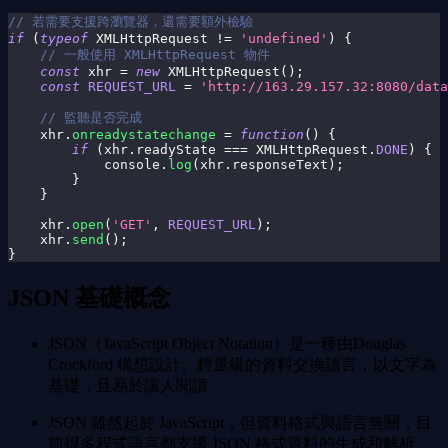
// 若需要支援跨瀏覽器，還需要額外檢驗
if
(
typeof
XMLHttpRequest
!=
'undefined'
)
{
// 一般使用 XMLHttpRequest 物件
const
 xhr 
=
new
XMLHttpRequest
(
)
;
const
REQUEST_URL
=
'http://163.29.157.32:8080/dat
// 監聽是否完成
    xhr
.
onreadystatechange
=
function
(
)
{
if
(
xhr
.
readyState
===
XMLHttpRequest
.
DONE
)
{
console
.
log
(
xhr
.
responseText
)
;
}
}
    xhr
.
open
(
'GET'
,
REQUEST_URL
)
;
    xhr
.
send
(
)
;
}
JSON 基礎概念
JSON（JavaScript Object Notation）是一種由Douglas
Crockford 構想設計、輕量級的資料交換語言，以文字為
基礎，且易於讓人閱讀
JSON 雖然起於 JavaScript，但資料格式與語言無關，目
前很多程式語言都支援 JSON 格式資料的生成和解析