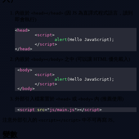
內嵌於
(因 JS 為直譯式程式語言，讀到
<head></head>
即會執行)
<
head
>
<
script
>
alert
(
Hello
JavaScript
)
;
</
script
>
</
head
>
內嵌於
之中 (可以讓 HTML 優先載入)
<body></body>
<
body
>
<
script
>
alert
(
Hello
JavaScript
)
;
</
script
>
</
body
>
外部引入檔案置於
或
內 (推薦使用)
<head>
<body>
<
script
src
=
"
js/main.js
"
>
</
script
>
注意外部引入的
中不可再寫 JS。
<script></script>
變數