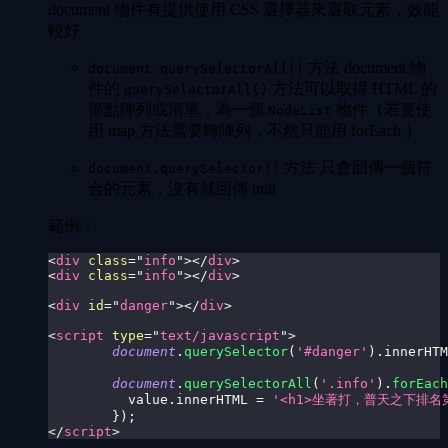
document 物件有提供使用 CSS 選擇器來選取元素，效能
較好
方法 document 物
document.querySelectorAll()
件的
方法可以取得 HTML 的
querySelectorAll()
節點陣列或清單，為一個
物件（若要使
NodeList
用 map 方法需要轉陣列，不然只能用 forEach ）
方法 只會回傳一個符
document.querySelector()
合的元素，沒有就回傳 null
範例：
<
div
class
=
"
info
"
>
</
div
>
<
div
class
=
"
info
"
>
</
div
>
<
div
id
=
"
danger
"
>
</
div
>
<
script
type
=
"
text/javascript
"
>
document
.
querySelector
(
'#danger'
)
.
innerHTM
document
.
querySelectorAll
(
'.info'
)
.
forEach
	  value
.
innerHTML
=
'<h1>坐著打，普天之下排名第
}
)
;
</
script
>