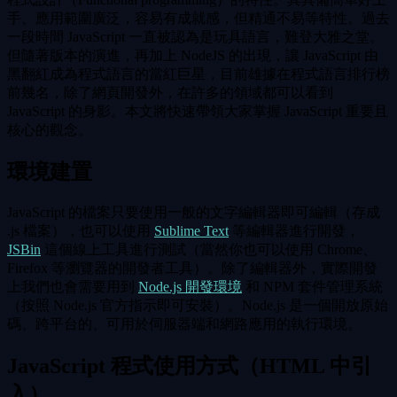
手、應用範圍廣泛，容易有成就感，但精通不易等特性。過去
一段時間 JavaScript 一直被認為是玩具語言，難登大雅之堂。
但隨著版本的演進，再加上 NodeJS 的出現，讓 JavaScript 由
黑翻紅成為程式語言的當紅巨星，目前雄據在程式語言排行榜
前幾名，除了網頁開發外，在許多的領域都可以看到
JavaScript 的身影。本文將快速帶領大家掌握 JavaScript 重要且
核心的觀念。
環境建置
JavaScript 的檔案只要使用一般的文字編輯器即可編輯（存成
.js 檔案），也可以使用
Sublime Text
等編輯器進行開發，
JSBin
這個線上工具進行測試（當然你也可以使用 Chrome、
Firefox 等瀏覽器的開發者工具）。除了編輯器外，實際開發
上我們也會需要用到
Node.js 開發環境
和 NPM 套件管理系統
（按照 Node.js 官方指示即可安裝）。Node.js 是一個開放原始
碼、跨平台的、可用於伺服器端和網路應用的執行環境。
JavaScript 程式使用方式（HTML 中引
入）