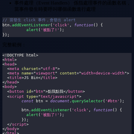
事件處理（Event Handlers） 係指處理事件的函數名稱，
當事件發生時要呼叫哪個函數進行處理
// 當發生 click 事件，會發出 alert 
btn
.
addEventListener
(
'click'
,
function
(
)
{
alert
(
'被點了!'
)
;
}
)
;
完整範例：
<!
DOCTYPE
html
>
<
html
>
<
head
>
<
meta
charset
=
"
utf-8
"
>
<
meta
name
=
"
viewport
"
content
=
"
width=device-width
"
>
<
title
>
JS Bin
</
title
>
</
head
>
<
body
>
<
button
id
=
"
btn
"
>
點我點我
</
button
>
<
script
type
=
"
text/javascript
"
>
const
 btn 
=
document
.
querySelector
(
'#btn'
)
;
	btn
.
addEventListener
(
'click'
,
function
(
)
{
alert
(
'被點了!'
)
;
}
)
;
</
script
>
</
body
>
</
html
>