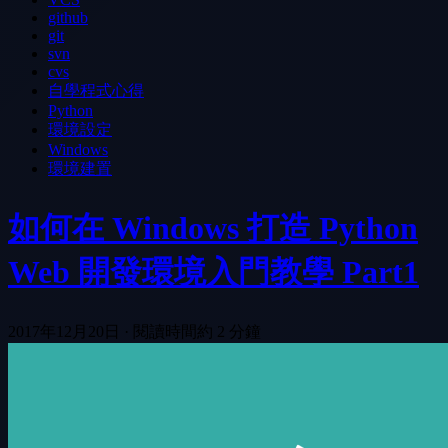
github
git
svn
cvs
自學程式心得
Python
環境設定
Windows
環境建置
如何在 Windows 打造 Python
Web 開發環境入門教學 Part1
2017年12月20日
·
閱讀時間約 2 分鐘