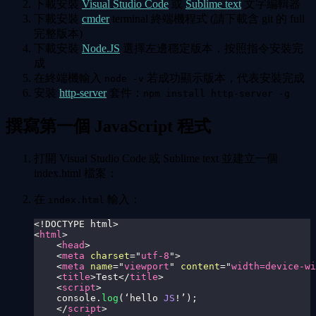
下載安裝
Visual Studio Code
或
Sublime text
文字編輯器
下載安裝
cmder
terminal 終端機程式 (請下載含 git 的 full
完整版本)
下載安裝
Node.JS
選擇左邊穩定版本，按照指令安裝完
成
在終端機輸入
若成功顯示版本，代表安裝完成
node -v
安裝
http-server
套件：
npm install http-server -g
撰寫第一個 JavaScript 程式
打開 Visual Studio Code 或 Sublime text 並建立一個
index.html 檔案：
在
輸入：
index.html
<!
DOCTYPE
html
>
<
html
>
<
head
>
<
meta
charset
=
"
utf-8
"
>
<
meta
name
=
"
viewport
"
content
=
"
width=device-wi
<
title
>
Test
</
title
>
<
script
>
console
.
log
(
‘hello 
JS
!
’
)
;
</
script
>