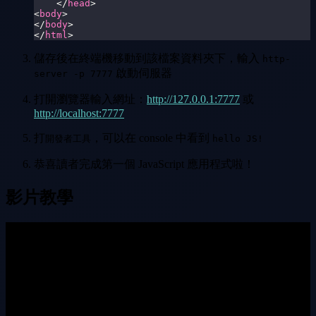
</
head
>
<
body
>
</
body
>
</
html
>
儲存後在終端機移動到該檔案資料夾下，輸入
http-
啟動伺服器
server -p 7777
打開瀏覽器輸入網址：
http://127.0.0.1:7777
或
http://localhost:7777
打
，可以在 console 中看到
開發者工具
hello JS!
恭喜讀者完成第一個 JavaScript 應用程式啦！
影片教學