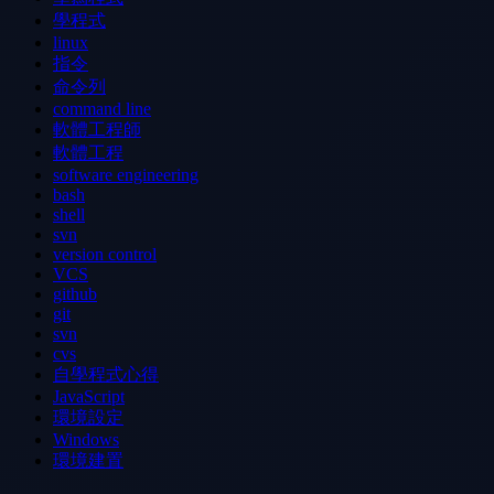
學程式
linux
指令
命令列
command line
軟體工程師
軟體工程
software engineering
bash
shell
svn
version control
VCS
github
git
svn
cvs
自學程式心得
JavaScript
環境設定
Windows
環境建置