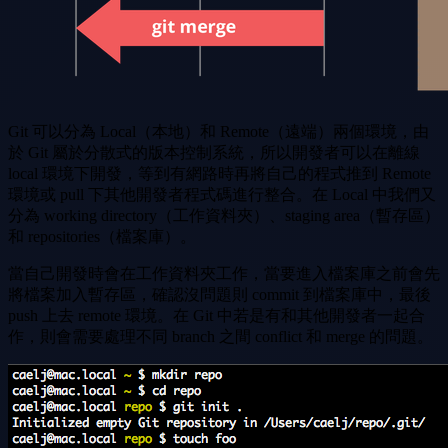
Git 可以分為 Local（本地）和 Remote（遠端）兩個環境，由
於 Git 屬於分散式的版本控制系統，所以開發者可以在離線
local 環境下開發，等到有網路時再將自己的程式推到 Remote
環境或 pull 下其他開發者程式碼進行整合。在 Local 中我們又
分為 working directory（工作資料夾）、staging area（暫存區）
和 repositories（檔案庫）。
當自己開發時會在工作資料夾工作，當要進入檔案庫之前會先
將檔案加入暫存區，確認沒問題則 commit 到檔案庫中，最後
push 上去 remote 環境。在 Git 中若是有和其他開發者一起合
作，則會需要處理不同 branch 之間 conflict 和 merge 的問題。