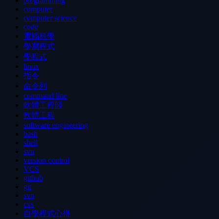
programming
computer
computer science
code
電腦科學
學寫程式
學程式
linux
指令
命令列
command line
軟體工程師
軟體工程
software engineering
bash
shell
svn
version control
VCS
github
git
svn
cvs
自學程式心得