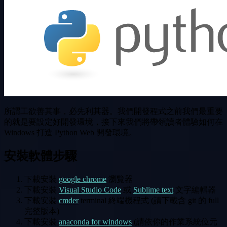
所謂工欲善其事，必先利其器。我們開發程式之前我們最重要
的就是要設定好開發環境，接下來我們將帶領讀者體驗如何在
Windows 打造 Python Web 開發環境。
安裝軟體步驟
下載安裝
google chrome
瀏覽器
下載安裝
Visual Studio Code
或
Sublime text
文字編輯器
下載安裝
cmder
terminal 終端機程式 (請下載含 git 的 full
完整版本)
下載安裝
anaconda for windows
(請依你的作業系統位元