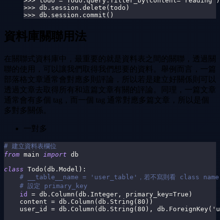
>>> todo = Todo.query.filter_by(content='reading')
>>> db.session.delete(todo)
>>> db.session.commit()
資料庫關聯用法
在關聯式資料庫中，最重要的就是資料表之間的關聯，透過關
聯的使用，可以讓我們取得我們想要的資料。舉例而言，一篇
部落格文章通常會對應多則評論，所以若是建立好關係則可以
透過文章去取得所有和這篇文章有關的評論。同理，一篇文章
通常會有多個 tag，而一個 tag 通常對應多篇文章，所以是個
多對多關係。
一對多
# 建立資料表欄位
from
 main 
import
 db
class
Todo
(
db
.
Model
)
:
# __table__name = 'user_table'，若不寫則看 class name
# 設定 primary_key
id
=
 db
.
Column
(
db
.
Integer
,
 primary_key
=
True
)
    content 
=
 db
.
Column
(
db
.
String
(
80
)
)
    user_id 
=
 db
.
Column
(
db
.
String
(
80
)
,
 db
.
ForeignKey
(
'u