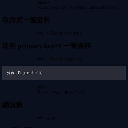
todos =
Todo.query.order_by(Todo.content.desc()).all()
取得第一筆資料
todo = Todo.query.first()
取得 primary key=1 一筆資料
todo = Todo.query.get(1)
- 分頁（Pagination）
todos =
Todo.query.paginate(1, 10)
總頁數
todos.pages