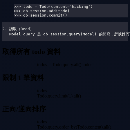
>>> todo = Todo(content='hacking')
>>> db.session.add(todo)
>>> db.session.commit()
2. 讀取（Read）
   Model.query 是 db.session.query(Model) 的簡寫
取得所有 todo 資料
todos = Todo.query.all() todos
限制 1 筆資料
todos =
Todo.query.limit(1).all()
正向/逆向排序
todos =
Todo.query.order_by(Todo.content).all()