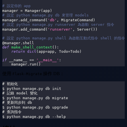
# 設定你的 app
manager 
=
 Manager
(
app
)
# 設定 python manage.py db 來管理 models
manager
.
add_command
(
'db'
,
 MigrateCommand
)
# 設定 python manage.py runserver 為啟動 server 指令
manager
.
add_command
(
'runserver'
,
 Server
(
)
)
# 設定 python manage.py shell 為啟動互動式指令 shell 的指令
@manager
.
shell
def
make_shell_context
(
)
:
return
dict
(
app
=
app
,
 Todo
=
Todo
)
if
 __name__ 
==
'__main__'
:
    manager
.
run
(
)
使用
操作 DB：
Flask-Migrate
# 初始化
$ python manage.py db init
# 記錄 model 變化
$ python manage.py db migrate
# 更新同步到 db
$ python manage.py db upgrade
# 查詢指令
$ python manage.py db --help