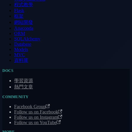
程式教學
Flask
框架
網站開發
Anaconda
ORM
SQLAlchemy
Database
Models
MVC
資料庫
DOCS
學習資源
熱門文章
COMMUNITY
Facebook Group
Follow us on Facebook
Follow us on Instagram
Follow us on YouTube
MORE