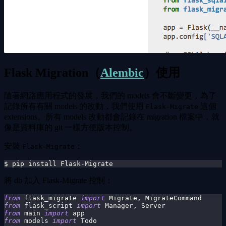
Flask Migration（
Alembic
）使用
隨著網路應用程式的發展，我們的 models 會不斷變更，為了
記錄所有有關 models 的改動，我們使用
這個
Flask-Migrate
extensions。所有 models 改動都會記錄在 migration 檔案中，就
像是資料庫的 git 一樣方便版本控制。
安裝
：
Flask-Migrate
$ pip install Flask-Migrate
將 db 加入 Flask-Migrate 控制：
from
 flask_migrate 
import
 Migrate
,
 MigrateCommand
from
 flask_script 
import
 Manager
,
 Server
from
 main 
import
 app
from
 models 
import
 Todo