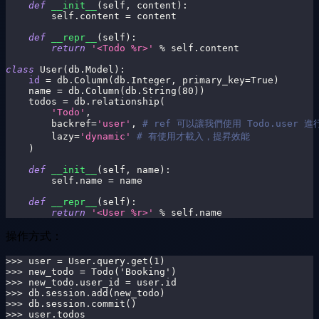
def
__init__
(
self
,
 content
)
:
        self
.
content 
=
 content
def
__repr__
(
self
)
:
return
'<Todo %r>'
%
 self
.
content
class
User
(
db
.
Model
)
:
id
=
 db
.
Column
(
db
.
Integer
,
 primary_key
=
True
)
    name 
=
 db
.
Column
(
db
.
String
(
80
)
)
    todos 
=
 db
.
relationship
(
'Todo'
,
        backref
=
'user'
,
# ref 可以讓我們使用 Todo.user 進
        lazy
=
'dynamic'
# 有使用才載入，提昇效能
)
def
__init__
(
self
,
 name
)
:
        self
.
name 
=
 name
def
__repr__
(
self
)
:
return
'<User %r>'
%
 self
.
name
操作方式：
>>> user = User.query.get(1)
>>> new_todo = Todo('Booking')
>>> new_todo.user_id = user.id
>>> db.session.add(new_todo)
>>> db.session.commit()
>>> user.todos