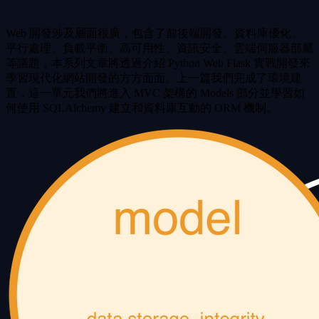
Web 開發涉及層面很廣，包含了前後端開發、資料庫優化、
平行處理、負載平衡、高可用性、資訊安全、雲端伺服器部屬
等議題，本系列文章將透過介紹 Python Web Flask 實戰開發來
學習現代化網站開發的方方面面。上一篇我們完成了環境建
置，這一單元我們將進入 MVC 架構的 Models 部分並學習如
何使用 SQLAlchemy 建立和資料庫互動的 ORM 機制。