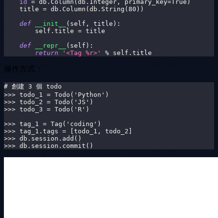
id
=
 db
.
Column
(
db
.
Integer
,
 primary_key
=
True
)
    title 
=
 db
.
Column
(
db
.
String
(
80
)
)
def
__init__
(
self
,
 title
)
:
        self
.
title 
=
 title
def
__repr__
(
self
)
:
return
'<Tag %r>'
%
 self
.
title
操作方式：
# 創建 3 個 todo
>>> todo_1 = Todo('Python')
>>> todo_2 = Todo('JS')
>>> todo_3 = Todo('R')
>>> tag_1 = Tag('coding')
>>> tag_1.tags = [todo_1, todo_2]
>>> db.session.add()
>>> db.session.commit()