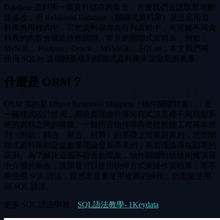
Database 資料庫一個資料儲存的集合，方便我們去讀取新增刪
除修改，而 Relational Database（關聯式資料庫）廣泛應用資
料庫應用程式中，它把資料儲存在行列表格中，有可能不同資
料表的內容會彼此依賴關聯。常見的關聯式資料庫，例如：
MySQL、Postgres、Oracle、MSSSQL、SQLite，本文我們將
使用 SQLite 這個輕量級的關聯式資料庫來當做範例教學。
什麼是 ORM？
ORM 指的是 Object Relational Mapping（物件關聯對應），是
一種程式設計技術，用於實現物件導向程式語言裡不同類型系
統的資料之間的轉換。一般而言物件導向是從軟體工程基本原
則（例如：耦合、聚合、封裝）的基礎上發展起來的，然而關
聯式資料庫則是從數學理論發展而來的，兩套理論存在顯著的
區別。為了解決這個不符合的現象，物件關聯對映技術搬演著
中介層的角色，讓開發可以使用物件方式來操作資料庫，而不
用使用 SQL 語法，當然若是要使用複雜的操作，仍需要使用
到 SQL 語法。
更多 SQL 語法學習：
SQL語法教學- 1Keydata