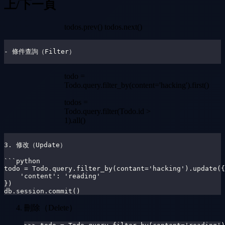
上/下一頁
todos.prev() todos.next()
- 條件查詢（Filter）
todo =
Todo.query.filter_by(content='hacking').first()
todos =
Todo.query.filter(Todo.id >
1).all()
3. 修改（Update）
```python
todo = Todo.query.filter_by(contant='hacking').update({
    'content': 'reading'
})
db.session.commit()
刪除（Delete）