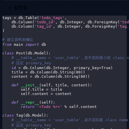
多對多
tags 
=
 db
.
Table
(
'todo_tags'
,
    db
.
Column
(
'todo_id'
,
 db
.
Integer
,
 db
.
ForeignKey
(
'tod
    db
.
Column
(
'tag_id'
,
 db
.
Integer
,
 db
.
ForeignKey
(
'tag.
)
# 建立資料表欄位
from
 main 
import
 db
class
Post
(
db
.
Model
)
:
# __table__name = 'user_table'，若不寫則看小寫 class n
# 設定 primary_key
id
=
 db
.
Column
(
db
.
Integer
,
 primary_key
=
True
)
    title 
=
 db
.
Column
(
db
.
String
(
80
)
)
    content 
=
 db
.
Column
(
db
.
String
(
80
)
)
def
__init__
(
self
,
 title
,
 content
)
:
        self
.
title 
=
 title
        self
.
content 
=
 content
def
__repr__
(
self
)
:
return
'<Todo %r>'
%
 self
.
content
class
Tag
(
db
.
Model
)
:
# __table__name = 'user_table'，若不寫則看 class name
# 設定 primary_key