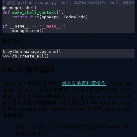
# 設定 python manage.py shell 為啟動互動式指令 shell 的指令
@manager
.
shell
def
make_shell_context
(
)
:
return
dict
(
app
=
app
,
 Todo
=
Todo
)
if
 __name__ 
==
'__main__'
:
    manager
.
run
(
)
操作指令：
$ python manage.py shell
>>> db.create_all()
CRUD 操作設計
CRUD 是一般網路應用程式
最常見的資料庫操作
（create, read,
update, delete），接著我們要使用 session 來操作我們的 CRUD
功能，首先先在終端機中輸入
後
$ python manage.py shell
進行資料庫指令模擬操作（要注意的是 Flask SQLAlchemy 針
對每個 request 會創建一個新的 session，若沒有 commit 的操作
即被丟棄）：
新增（Create） 新增一筆資料後將它加到 db.session 中，
完成 commit：