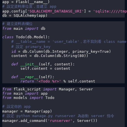
app 
=
 Flask
(
__name__
)
# 設定資料庫位置，並建立 app
app
.
config
[
'SQLALCHEMY_DATABASE_URI'
]
=
'sqlite:////tmp
db 
=
 SQLAlchemy
(
app
)
# 建立資料表欄位
from
 main 
import
 db
class
Todo
(
db
.
Model
)
:
# __table__name = 'user_table'，若不寫則看 class name
# 設定 primary_key
id
=
 db
.
Column
(
db
.
Integer
,
 primary_key
=
True
)
    content 
=
 db
.
Column
(
db
.
String
(
80
)
)
def
__init__
(
self
,
 content
)
:
        self
.
content 
=
 content
def
__repr__
(
self
)
:
return
'<Todo %r>'
%
 self
.
content
from
 flask_script 
import
 Manager
,
 Server
from
 main 
import
 app
from
 models 
import
 Todo
# 設定你的 app
manager 
=
 Manager
(
app
)
# 設定 python manage.py runserver 為啟動 server 指令
manager
.
add_command
(
'runserver'
,
 Server
(
)
)