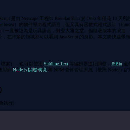
ript 是由 Netscape 工程師 Brendan Eich 於 1995 年僅
type based）的物件導向程式語言，但又具有函數式程式設計（Funct
pt 一直被認為是玩具語言，難登大雅之堂。但隨著版本的演進，再加上 N
領域都可以看到 JavaScript 的身影。本文將快速帶領大家掌
.js 檔案），也可以使用
Sublime Text
等編輯器進行開發，
JSBin
這個
要用到
Node.js 開發環境
和 NPM 套件管理系統（按照 Node.j
入）
會執行)