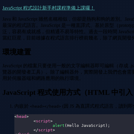
JavaScript 程式設計新手村課程準備上課囉！
Java 和 JavaScript 雖然名稱相似，但卻是熱狗和狗的差別。JavaSc
最深的程式語言。JavaScript 是一種直譯式、基於原型（proto
泛，容易有成就感，但精通不易等特性。過去一段時間 JavaScri
當紅巨星，目前雄據在程式語言排行榜前幾名，除了網頁開發外，在許多的
環境建置
JavaScript 的檔案只要使用一般的文字編輯器即可編輯（存成 
覽器的開發者工具）。除了編輯器外，實際開發上我們也會需
用於伺服器端和網路應用的執行環境。
JavaScript 程式使用方式（HTML 中引
內嵌於
(因 JS 為直譯式程式語言，讀到即
<head></head>
<
head
>
<
script
>
alert
(
Hello
JavaScript
)
;
</
script
>