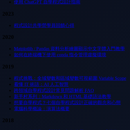
使用 ChatGPT 自學程式設計指南
2023
程式設計共學營學員回饋心得
2020
Matplotlib / Pandas 資料分析繪圖顯示中文字體入門教學
如何在終端機下使用 conda 指令管理虛擬環境
2019
程式挑戰：全域變數和區域變數可視範圍 Variable Scope
看懂 IT 術語：AI 人工智慧
跨領域自學程式設計常見問題解析 FAQ
新手村系列：Markdown 和 HTML 基礎語法教學
想要自學程式？七個自學程式設計正確的觀念和心態
電腦科學概論：演算法概要
2018