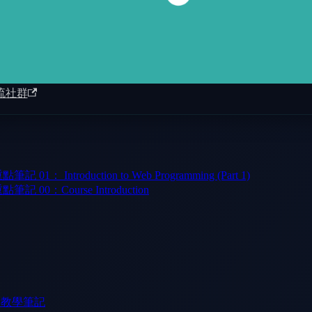
流社群
 Introduction to Web Programming (Part 1)
00：Course Introduction
門教學筆記