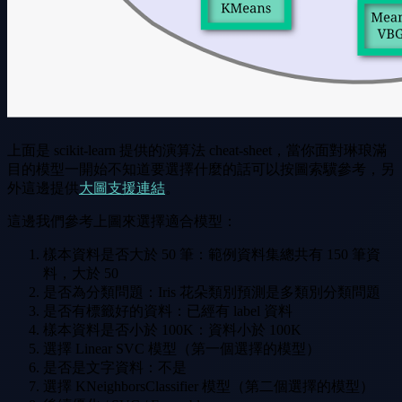
上面是 scikit-learn 提供的演算法 cheat-sheet，當你面對琳琅滿
目的模型一開始不知道要選擇什麼的話可以按圖索驥參考，另
外這邊提供
大圖支援連結
。
這邊我們參考上圖來選擇適合模型：
樣本資料是否大於 50 筆：範例資料集總共有 150 筆資
料，大於 50
是否為分類問題：Iris 花朵類別預測是多類別分類問題
是否有標籤好的資料：已經有 label 資料
樣本資料是否小於 100K：資料小於 100K
選擇 Linear SVC 模型（第一個選擇的模型）
是否是文字資料：不是
選擇 KNeighborsClassifier 模型（第二個選擇的模型）