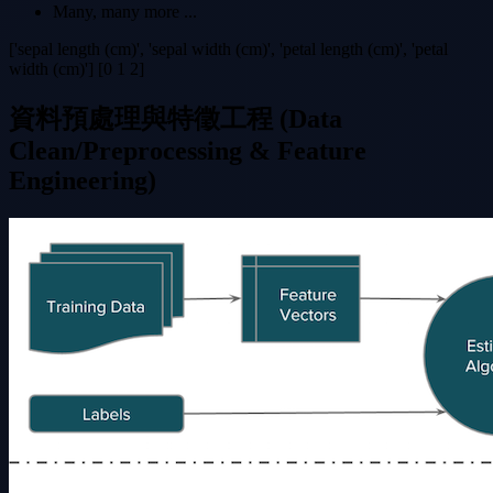
Many, many more ...
['sepal length (cm)', 'sepal width (cm)', 'petal length (cm)', 'petal
width (cm)'] [0 1 2]
資料預處理與特徵工程 (Data
Clean/Preprocessing & Feature
Engineering)