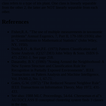
class refers to a type of iris plant. One class is linearly separable
from the other 2; the latter are NOT linearly separable from each
other.
References
Fisher,R.A. "The use of multiple measurements in taxonomic
problems" Annual Eugenics, 7, Part II, 179-188 (1936); also
in "Contributions to Mathematical Statistics" (John Wiley,
NY, 1950).
Duda,R.O., & Hart,P.E. (1973) Pattern Classification and
Scene Analysis. (Q327.D83) John Wiley & Sons. ISBN 0-
471-22361-1. See page 218.
Dasarathy, B.V. (1980) "Nosing Around the Neighborhood: A
New System Structure and Classification Rule for
Recognition in Partially Exposed Environments". IEEE
Transactions on Pattern Analysis and Machine Intelligence,
Vol. PAMI-2, No. 1, 67-71.
Gates, G.W. (1972) "The Reduced Nearest Neighbor Rule".
IEEE Transactions on Information Theory, May 1972, 431-
433.
See also: 1988 MLC Proceedings, 54-64. Cheeseman et al"s
AUTOCLASS II conceptual clustering system finds 3 classes
in the data.