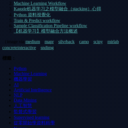
Machine Learning Workflow
Kaggle机器学习之模型融合（stacking）心得
Python 資料視覺化
Train & Predict workflow
Sample Classification Pipeline workflow
【机器学习】模型融合方法概述
（image via
medium
、
mapr
、
silvrback
、
camo
、
scipy
、
mirlab
、
concreteinteractive
、
sndimg
）
標籤：
Python
Machine Learning
機器學習
AI
Artificial Intelligence
NLP
Data Mining
人工智慧
監督式學習
Supervised learning
從零開始學資料科學