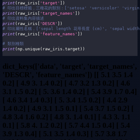
print
(
raw_iris
[
'target'
]
)
# 印出目標標籤，三種花的類別：['setosa' 'versicolor' 'virgin
print
(
raw_iris
[
'target_names'
]
)
# 印出資料集內容描述
print
(
raw_iris
[
'DESCR'
]
)
# 印出屬性名稱，['sepal length 花萼長度 (cm)', 'sepal width
print
(
raw_iris
[
'feature_names'
]
)
# 類別種類
print
(
np
.
unique
(
raw_iris
.
target
)
)
dict_keys(['data', 'target', 'target_names',
'DESCR', 'feature_names']) [[ 5.1 3.5 1.4
0.2] [ 4.9 3. 1.4 0.2] [ 4.7 3.2 1.3 0.2] [ 4.6
3.1 1.5 0.2] [ 5. 3.6 1.4 0.2] [ 5.4 3.9 1.7 0.4]
[ 4.6 3.4 1.4 0.3] [ 5. 3.4 1.5 0.2] [ 4.4 2.9
1.4 0.2] [ 4.9 3.1 1.5 0.1] [ 5.4 3.7 1.5 0.2] [
4.8 3.4 1.6 0.2] [ 4.8 3. 1.4 0.1] [ 4.3 3. 1.1
0.1] [ 5.8 4. 1.2 0.2] [ 5.7 4.4 1.5 0.4] [ 5.4
3.9 1.3 0.4] [ 5.1 3.5 1.4 0.3] [ 5.7 3.8 1.7