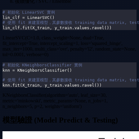
後續優化 / SVC / Ensemble
# 初始化 LinearSVC 實例
lin_clf 
=
 LinearSVC
(
)
# 使用 fit 來建置模型，其參數接收 training data matrix, testin
lin_clf
.
fit
(
X_train
,
 y_train
.
values
.
ravel
(
)
)
LinearSVC(C=1.0, class_weight=None, dual=True,
fit_intercept=True, intercept_scaling=1, loss='squared_hinge',
max_iter=1000, multi_class='ovr', penalty='l2', random_state=None,
tol=0.0001, verbose=0)
# 初始化 KNeighborsClassifier 實例
knn 
=
 KNeighborsClassifier
(
)
# 使用 fit 來建置模型，其參數接收 training data matrix, testi
knn
.
fit
(
X_train
,
 y_train
.
values
.
ravel
(
)
)
KNeighborsClassifier(algorithm='auto', leaf_size=30,
metric='minkowski', metric_params=None, n_jobs=1,
n_neighbors=5, p=2, weights='uniform')
模型驗證 (Model Predict & Testing)