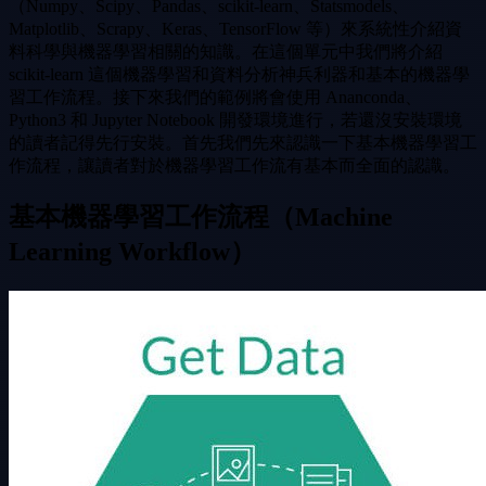
（Numpy、Scipy、Pandas、scikit-learn、Statsmodels、
Matplotlib、Scrapy、Keras、TensorFlow 等）來系統性介紹資
料科學與機器學習相關的知識。在這個單元中我們將介紹
scikit-learn 這個機器學習和資料分析神兵利器和基本的機器學
習工作流程。接下來我們的範例將會使用 Ananconda、
Python3 和 Jupyter Notebook 開發環境進行，若還沒安裝環境
的讀者記得先行安裝。首先我們先來認識一下基本機器學習工
作流程，讓讀者對於機器學習工作流有基本而全面的認識。
基本機器學習工作流程（Machine
Learning Workflow）