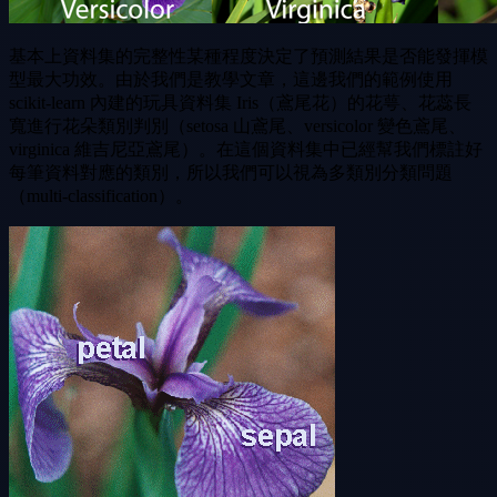
基本上資料集的完整性某種程度決定了預測結果是否能發揮模
型最大功效。由於我們是教學文章，這邊我們的範例使用
scikit-learn 內建的玩具資料集 Iris（鳶尾花）的花萼、花蕊長
寬進行花朵類別判別（setosa 山鳶尾、versicolor 變色鳶尾、
virginica 維吉尼亞鳶尾）。在這個資料集中已經幫我們標註好
每筆資料對應的類別，所以我們可以視為多類別分類問題
（multi-classification）。