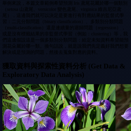
舉例來說，本篇文章範例希望預測 Iris 鳶尾花屬於哪一個類別
（setosa 山鳶尾、versicolor 變色鳶尾、virginica 維吉尼亞鳶
尾），這邊我們就可以決定是要進行有對應結果的監督式學
習：二元分類問題（binary classification）、多類別分類問題
（multi-classification）還是連續量的迴歸問題（regression），
或是沒有標籤結果的非監督式學習（例如：clustering）等，我
們這邊假設這是一個多類別分類問題：給定未知資料希望能預
測花朵屬於哪一類。換句話說，就是說我們先定義好我們想要
解決或是預測的問題，然後去蒐集對應的資料。
獲取資料與探索性資料分析 (Get Data &
Exploratory Data Analysis)