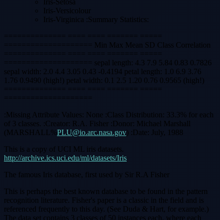
Iris-Setosa
Iris-Versicolour
Iris-Virginica
:Summary
Statistics:
============== ==== ==== ======= =====
==================== Min Max Mean SD Class Correlation
============== ==== ==== ======= =====
==================== sepal length: 4.3 7.9 5.84 0.83 0.7826
sepal width: 2.0 4.4 3.05 0.43 -0.4194 petal length: 1.0 6.9 3.76
1.76 0.9490 (high!) petal width: 0.1 2.5 1.20 0.76 0.9565 (high!)
============== ==== ==== ======= =====
====================
:Missing
Attribute Values: None
:Class
Distribution: 33.3% for each
of 3 classes. :Creator: R.A. Fisher :Donor: Michael Marshall
(MARSHALL%
PLU@io.arc.nasa.gov
) :Date: July, 1988
This is a copy of UCI ML iris datasets.
http://archive.ics.uci.edu/ml/datasets/Iris
The famous Iris database, first used by Sir R.A Fisher
This is perhaps the best known database to be found in the pattern
recognition literature. Fisher's paper is a classic in the field and is
referenced frequently to this day. (See Duda & Hart, for example.)
The data set contains 3 classes of 50 instances each, where each