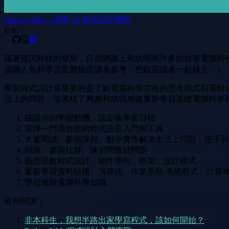
HappyCoder - 自學 AI 程式設計學院
站長
隨著資訊科技的發展，目前網路上和坊間有許多的自學電腦科
源懶人包和學習藍圖提供讀者參考，也歡迎讀者一起補充：）
學習程式設計最重要的是了解電腦科學背後的思考模式和邏輯
活上的問題，等累積了興趣和成就感後重新學習基礎電腦科學
確認你的學習動機、設定個學習目標
選擇一門適合你的程式語言入門和工具
大量閱讀、參與課程、動手實作解決生活上問題，把手弄
組織、參與社群、練習問個好問題
熟悉函數程式設計、物件導向、框架、設計模式
重新學習資料結構、演算法、作業系統/系統程式、計算
學習進階電腦科學知識
延伸閱讀：
非本科生，我想半路出家學寫程式，該如何開始？