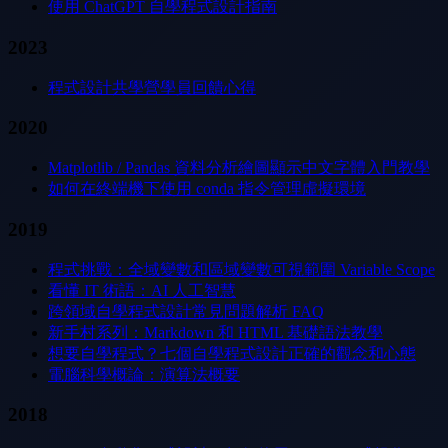
使用 ChatGPT 自學程式設計指南
2023
程式設計共學營學員回饋心得
2020
Matplotlib / Pandas 資料分析繪圖顯示中文字體入門教學
如何在終端機下使用 conda 指令管理虛擬環境
2019
程式挑戰：全域變數和區域變數可視範圍 Variable Scope
看懂 IT 術語：AI 人工智慧
跨領域自學程式設計常見問題解析 FAQ
新手村系列：Markdown 和 HTML 基礎語法教學
想要自學程式？七個自學程式設計正確的觀念和心態
電腦科學概論：演算法概要
2018