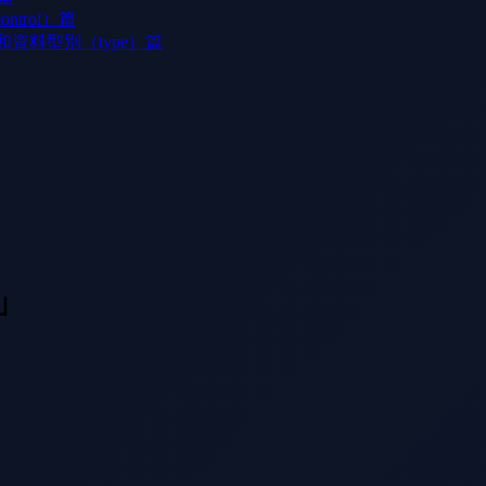
trol）篇
）和資料型別（type）篇
」