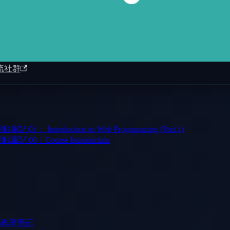
流社群
 Introduction to Web Programming (Part 1)
00：Course Introduction
門教學筆記