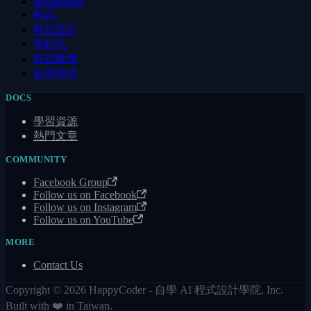
spreadsheet
程式
程式設計
學程式
程式教學
自學程式
DOCS
學習資源
熱門文章
COMMUNITY
Facebook Group
Follow us on Facebook
Follow us on Instagram
Follow us on YouTube
MORE
Contact Us
Copyright © 2026 HappyCoder - 自學 AI 程式設計學院, Inc.
Built with ❤️ in Taiwan.