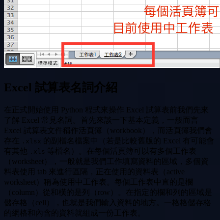
Excel 試算表名詞介紹
在正式開始使用 Python 程式來操作 Excel 試算表前我們先來
了解 Excel 常見名詞。首先來談一下基本定義，一般而言
Excel 試算表文件稱作活頁簿（workbook），而活頁簿我們會
存在
的副檔名檔案中（若是比較舊版的 Excel 有可能會
.xlsx
有其他
等檔名）。在每個活頁簿可以有多個工作表
.xls
（worksheet），一般就是我們工作填寫資料的區域，多個資
料表使用 tab 來進行區隔，正在使用的資料表（active
worksheet）稱為使用中工作表。每個工作表中直的是欄
（column）從和橫的是列（row）。在指定的欄和列的區域是
儲存格（cell），也就是我們輸入資料的地方。一格格儲存格
的網格和內含的資料就組成一份工作表。