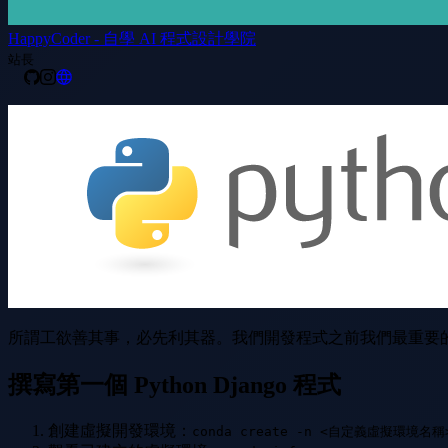
HappyCoder - 自學 AI 程式設計學院
站長
所謂工欲善其事，必先利其器。我們開發程式之前我們最重要的就是要
撰寫第一個 Python Django 程式
創建虛擬開發環境：
conda create -n <自定義虛擬環境名稱>