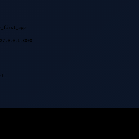
y_first_app
27.0.0.1:8000
all