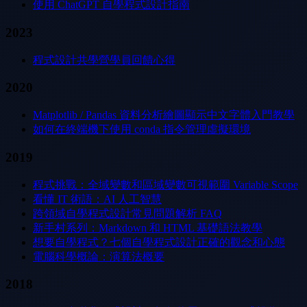
使用 ChatGPT 自學程式設計指南
2023
程式設計共學營學員回饋心得
2020
Matplotlib / Pandas 資料分析繪圖顯示中文字體入門教學
如何在終端機下使用 conda 指令管理虛擬環境
2019
程式挑戰：全域變數和區域變數可視範圍 Variable Scope
看懂 IT 術語：AI 人工智慧
跨領域自學程式設計常見問題解析 FAQ
新手村系列：Markdown 和 HTML 基礎語法教學
想要自學程式？七個自學程式設計正確的觀念和心態
電腦科學概論：演算法概要
2018