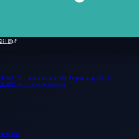
流社群
 Introduction to Web Programming (Part 1)
00：Course Introduction
門教學筆記